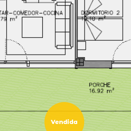
podamos
mejorar la
funcionalidad
y estructura
de la web, en
base a cómo
se usa la web.
Experiencia
Para que
nuestra web
funcione lo
mejor posible
durante tu
visita. Si
rechaza estas
cookies,
algunas
funcionalidades
desaparecerán
de la web.
Vendida