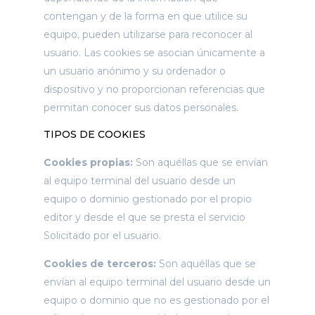
contengan y de la forma en que utilice su
equipo, pueden utilizarse para reconocer al
usuario. Las cookies se asocian únicamente a
un usuario anónimo y su ordenador o
dispositivo y no proporcionan referencias que
permitan conocer sus datos personales.
TIPOS DE COOKIES
Cookies propias:
Son aquéllas que se envían
Necesarias
Estas
al equipo terminal del usuario desde un
cookies no
equipo o dominio gestionado por el propio
son
opcionales.
editor y desde el que se presta el servicio
Son
Solicitado por el usuario.
necesarias
para que
Cookies de terceros:
Son aquéllas que se
funcione la
web.
envían al equipo terminal del usuario desde un
equipo o dominio que no es gestionado por el