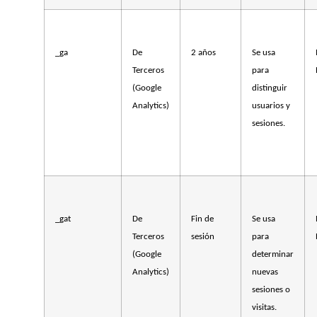
_ga
De
2 años
Se usa
Terceros
para
(Google
distinguir
Analytics)
usuarios y
sesiones.
_gat
De
Fin de
Se usa
Terceros
sesión
para
(Google
determinar
Analytics)
nuevas
sesiones o
visitas.