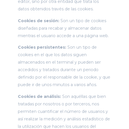
editor, sino por otra entidad que trata los
Estadísticas
datos obtenidos través de las cookies.
Para que
podamos
mejorar la
Cookies de sesión:
Son un tipo de cookies
funcionalidad
diseñadas para recabar y almacenar datos
y estructura
de la web, en
mientras el usuario accede a una página web.
base a cómo
se usa la web.
Cookies persistentes:
Son un tipo de
cookies en el que los datos siguen
almacenados en el terminal y pueden ser
Experiencia
accedidos y tratados durante un periodo
Para que
nuestra web
definido por el responsable de la cookie, y que
funcione lo
puede ir de unos minutos a varios años.
mejor posible
durante tu
visita. Si
Cookies de análisis:
Son aquéllas que bien
rechaza estas
tratadas por nosotros o por terceros, nos
cookies,
permiten cuantificar el número de usuarios y
algunas
funcionalidades
así realizar la medición y análisis estadístico de
desaparecerán
la utilización que hacen los usuarios del
de la web.